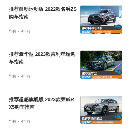
理，同时中网内部也采用了全新的星空点阵式
推荐自动运动版 2022款名爵ZS
布局，相较致雅型的设计风格明显要激进许
购车指南
多。
导购
4年前
侧面部分具有很强的流线型，整体造型与改款
推荐豪华型 2023款吉利星瑞购
前相差无几，A6L一贯的造型辨识度极高。车
车指南
身尺寸方面，新车的长宽高分别为5038(致雅
导购
4年前
型）/5050(动感型）x1886x1475/1460 mm
（配备自适应式空气悬架），轴距与老款车型
保持一致，达到了3024mm。尾部造型也相差
推荐超感旗舰版 2023款荣威R
X5购车指南
无异，分体式尾灯组中间继续采用一根贯穿式
的镀铬条将其相连接，同时排气也继续采用隐
导购
4年前