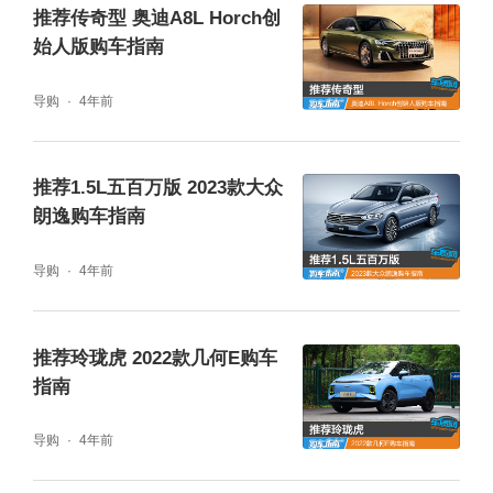
推荐传奇型 奥迪A8L Horch创
始人版购车指南
导购
4年前
推荐1.5L五百万版 2023款大众
朗逸购车指南
作为中期改款车型，新车外观主要针对细节部
分进行了升级。同时根据不同人群喜好，新款
导购
4年前
奥迪A6L还提供了致雅型和动感型两种不同风
格的前格栅设计，其中，致雅型采用大尺寸横
推荐玲珑虎 2022款几何E购车
指南
幅式造型，内部辅以银色镀铬元素点缀，搭配
两侧造型犀利的大灯，整车看上去十分沉稳。
导购
4年前
而动感型则是针对前进气格栅进行了熏黑处