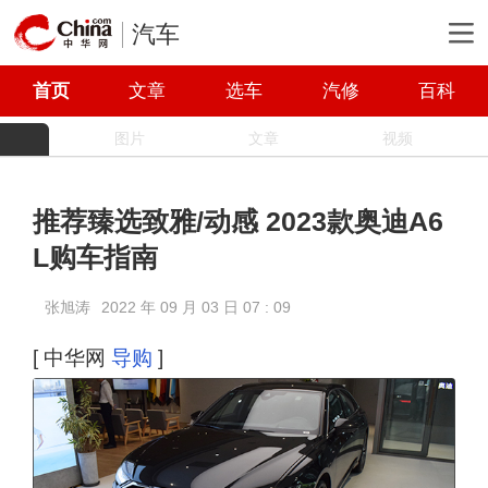
汽车
首页
文章
选车
汽修
百科
图片
文章
视频
推荐臻选致雅/动感 2023款奥迪A6
L购车指南
张旭涛
2022 年 09 月 03 日 07 : 09
[ 中华网
导购
]