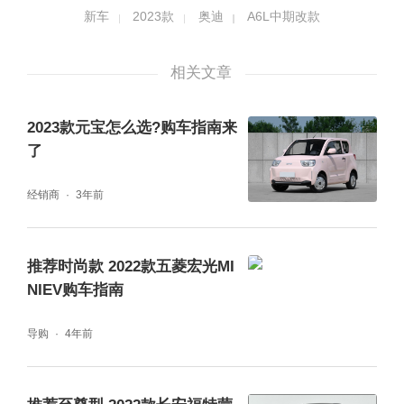
2023款一汽-大众奥迪共推出13款车型，其中
新车
2023款
奥迪
A6L中期改款
包含12款燃油版车型和1款插电混动版车型，
官方售价42.79-65.68万元。动力上，该车分
相关文章
别搭载2.0T和3.0T发动机，其中，2.0T发动机
2023款元宝怎么选?购车指南来
还分为高/低功率两种调校。此外，插电混动版
了
车型采用2.0T高功率发动机+电机组合而成。
经销商
3年前
一、车型简述
推荐时尚款 2022款五菱宏光MI
NIEV购车指南
导购
4年前