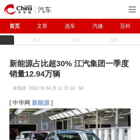
汽车
首页
文章
选车
汽修
百科
图片
文章
视频
新能源占比超30% 江汽集团一季度
销量12.94万辆
张旭涛
2022 年 04 月 11 日 14 : 56
[ 中华网
新能源
]