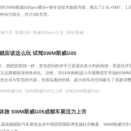
的SWM斯威G05pro携55+项专业技术焕新升级，推出了2.0L+5MT、1.5
T三种动力组合，共计5款车型...
斯威汽车
斯威G05
斯威G05pro上市
SWM斯威
·
就应该这么玩 试驾SWM斯威G05
车，我想您跟我一样，首先想到的并不只是源自意大利的风情，而是经济
主品牌都惊讶的性价比。没错，2016年刚刚进入中国乘用车市场的SWM
价比SUV车型的代表，凭借实惠的价格、超大的车内空间吸引了居家消
们就应邀参加了SWM斯威G05的试驾活动，它的具体表现如何呢？让我
WM斯威G05
SWM斯威G05怎么样
试驾SWM斯威G05
·
休旅 SWM斯威G05成都车展活力上市
二届成都国际汽车展览会在中国西部国际博览城拉开帷幕，SWM斯威汽车