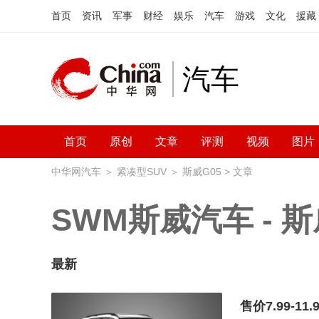
首页
资讯
军事
财经
娱乐
汽车
游戏
文化
援藏
汽车
首页
原创
文章
评测
视频
图片
中华网汽车
＞
紧凑型SUV
＞
斯威G05
> 文章
SWM斯威汽车 - 斯
最新
售价7.99-1