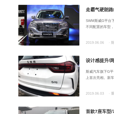
走霸气硬朗路
SWM斯威G平台
不同配置的车型，预
2019.06.06
·
设计感提升/两
斯威汽车旗下G平
上首次亮相。新车计
2019.06.03
·
首款7座车型/