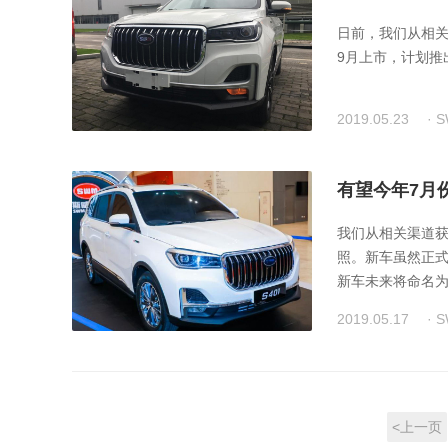
日前，我们从相关
9月上市，计划推出
2019.05.23
·
有望今年7月
我们从相关渠道获
照。新车虽然正
新车未来将命名为S
2019.05.17
·
<上一页