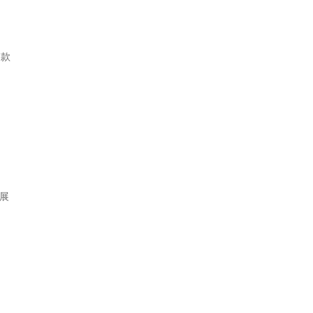
7款
车展