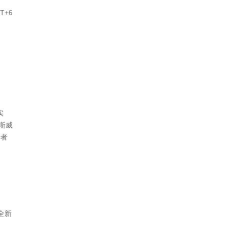
T+6
实
斯威
费者
们
全新