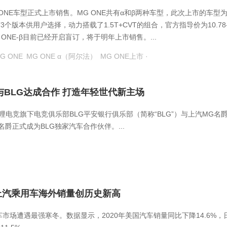
 ONE车型正式上市销售。MG ONE共有α和β两种车型，此次上市的车型为
有3个版本供用户选择，动力搭载了1.5T+CVT的组合，官方指导价为10.78-
 ONE-β目前已经开启盲订，将于明年上市销售。...
G ONE
MG ONE α（阿尔法）
MG ONE上市
·
与BLG达成合作 打造年轻世代新主场
哔哩电竞旗下电竞俱乐部BLG平安银行俱乐部（简称“BLG”）与上汽MG名
爵正式成为BLG独家汽车合作伙伴。...
 上汽乘用车海外销量创历史新高
汽车市场遭遇最强寒冬。数据显示，2020年美国汽车销量同比下降14.6%，