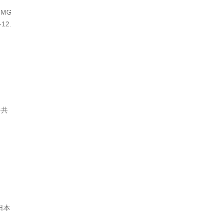
MG
12.
爵共
日本