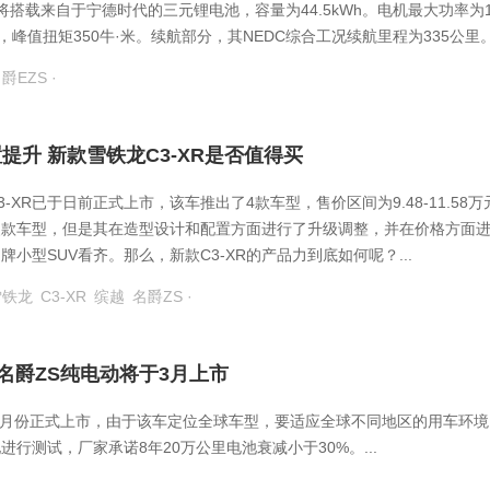
车将搭载来自于宁德时代的三元锂电池，容量为44.5kWh。电机最大功率为1
，峰值扭矩350牛·米。续航部分，其NEDC综合工况续航里程为335公里。.
爵EZS
·
提升 新款雪铁龙C3-XR是否值得买
-XR已于日前正式上市，该车推出了4款车型，售价区间为9.48-11.58万
改款车型，但是其在造型设计和配置方面进行了升级调整，并在价格方面
小型SUV看齐。那么，新款C3-XR的产品力到底如何呢？...
雪铁龙
C3-XR
缤越
名爵ZS
·
 名爵ZS纯电动将于3月上市
3月份正式上市，由于该车定位全球车型，要适应全球不同地区的用车环境
行测试，厂家承诺8年20万公里电池衰减小于30%。...