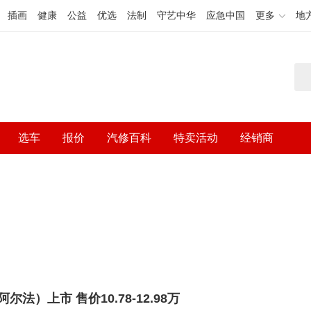
插画
健康
公益
优选
法制
守艺中华
应急中国
更多
地
选车
报价
汽修百科
特卖活动
经销商
阿尔法）上市 售价10.78-12.98万