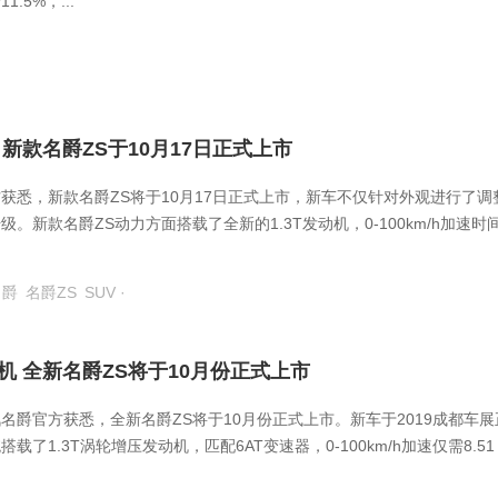
.5%，...
新款名爵ZS于10月17日正式上市
获悉，新款名爵ZS将于10月17日正式上市，新车不仅针对外观进行了调
。新款名爵ZS动力方面搭载了全新的1.3T发动机，0-100km/h加速时
名爵
名爵ZS
SUV
·
动机 全新名爵ZS将于10月份正式上市
名爵官方获悉，全新名爵ZS将于10月份正式上市。新车于2019成都车展
载了1.3T涡轮增压发动机，匹配6AT变速器，0-100km/h加速仅需8.51