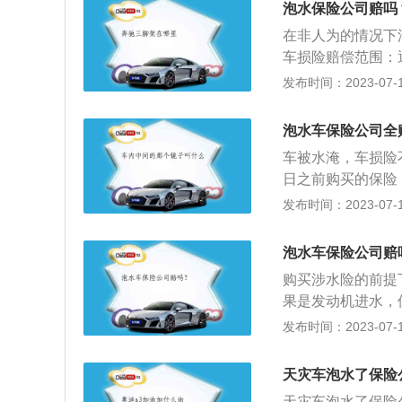
泡水保险公司赔吗
出现损坏，保险公
在非人为的情况下
买的车险，车主需
车损险赔偿范围：
险种，车辆行驶中
同时还会附加一份
发布时间：2023-07-17
车险改革后投保的
了详细的介绍，上
等，保险公司同样
害引发的汽车发动
且车主采取二次点
泡水车保险公司全
人为的情况下汽车
不予以赔付。
车被水淹，车损险不
常也被叫做发动机
日之前购买的保险
原因导致了发动机
发动机导致的汽车
发布时间：2023-07-17
意的点。在现实生
2020车险改革
车，那么维修数额
致的损失，只要买
泡水车保险公司赔
损失，涉水险不理
购买涉水险的前提
若超过限额，则不
果是发动机进水，
部分不可以进行赔
发布时间：2023-07-17
险是附加险，不能
免赔，80%报销
天灾车泡水了保险
报销80%。
天灾车泡水了保险