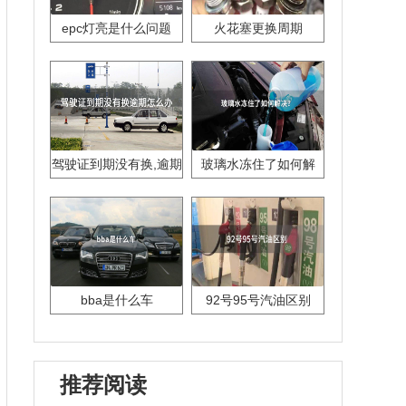
epc灯亮是什么问题
火花塞更换周期
驾驶证到期没有换,逾期
玻璃水冻住了如何解
怎么办??
决？
bba是什么车
92号95号汽油区别
推荐阅读