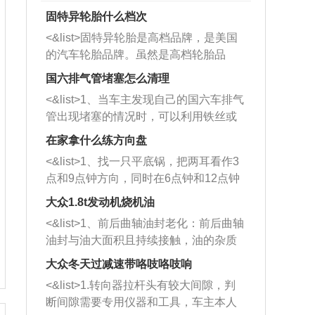
固特异轮胎什么档次
<&list>固特异轮胎是高档品牌，是美国
的汽车轮胎品牌。虽然是高档轮胎品
牌，但是中高低端的轮胎都有生产，这
国六排气管堵塞怎么清理
也是为了更好的开拓市场。
<&list>1、当车主发现自己的国六车排气
管出现堵塞的情况时，可以利用铁丝或
者是细棍，直接将杂物给取出来，如果
在家拿什么练方向盘
堵塞情况比较严重，也可以采取应急措
<&list>1、找一只平底锅，把两耳看作3
施。 <&list>2、直接利用木棍将所有的
点和9点钟方向，同时在6点钟和12点钟
杂物推到排气管里面的位置处，然后将
方向做一个标记。 <&list>2、双手握住
三元催化器拆解开，就可以将堵塞的东
大众1.8t发动机烧机油
平底锅两耳，然后往左打半圈、一圈、
西取出来。但如果是因为积碳过多引起
<&list>1、前后曲轴油封老化：前后曲轴
一圈半的练习，往右同样也要打相同的
的堵塞，就需要将三元催化器泡在草酸
油封与油大面积且持续接触，油的杂质
圈数。 <&list>3、最后强调要反复练
中进行清洗。 <&list>3、也可以利用清
和发动机内持续温度变化使其密封效果
习，这样就可以形成肌肉记忆，在真实
大众冬天过减速带咯吱咯吱响
洗剂对堵塞的情况得到解决，将清洗剂
逐渐减弱，导致渗油或漏油。<&list>2、
驾驶车辆时，不需要记忆也能打好方
放在燃油箱中，与燃油混合后，车辆启
<&list>1.转向器拉杆头有较大间隙，判
活塞间隙过大：积碳会使活塞环与缸体
向。
动时，就可以和汽油一起进入到燃烧
断间隙需要专用仪器和工具，车主本人
的间隙扩大，导致机油流入燃烧室中，