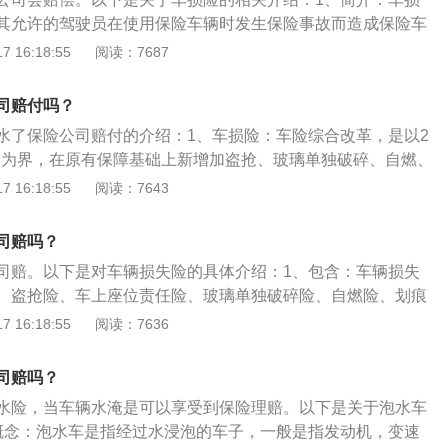
其允许的驾驶员在使用保险车辆时发生保险事故而造成保险车
在合理范围内予以赔偿的一种汽车商业保险。2、注意：车损
 16:18:55
阅读：7687
，保险公司根据具体情况，在车损险条款中设定绝对免赔额，
款。当前许多保险公司出台不计免赔险，被保险人可以将事故
司赔付吗？
金额转给汽车保险公司，车主领到的理赔额会更多。
水了保险公司赔付的介绍：1、车损险：车险综合改革，是以2
日零点为界，在原有保障基础上新增加盗抢、玻璃单独破碎、自燃、
被推定全损，车损险保额是多少，保险公司就赔多少。2、涉
 16:18:55
阅读：7643
于附加险，不能单独投保，需要与车辆损失险一同投保。对于已
可到保险公司增加投保“涉水险”。该保险实行20%的免赔率，
司赔吗？
计免赔，可获100%赔付。
司赔。以下是对车辆损失险的具体介绍：1、包含：车辆损失
、盗抢险、车上座位责任险、玻璃单独破碎险、自燃险、划痕
范围：保险车辆在行驶中平行坠落，暴风、龙卷风、雷击、雹
 16:18:55
阅读：7636
海啸、地陷、冰陷、崖崩、雪崩、泥石流、滑坡。保险车辆全
抢夺，以及在全车被盗窃、抢劫、抢夺期间或由于被盗窃、抢
司赔吗？
损坏或车上零部件、附属设备丢失。暴雨导致车辆被淹，这属
水险，当车辆水淹是可以享受到保险理赔。以下是关于泡水车
围，但是发动机进水导致损坏是车损险的免责条款。
概念：泡水车是指经过水浸泡的车子，一般是指发动机，变速