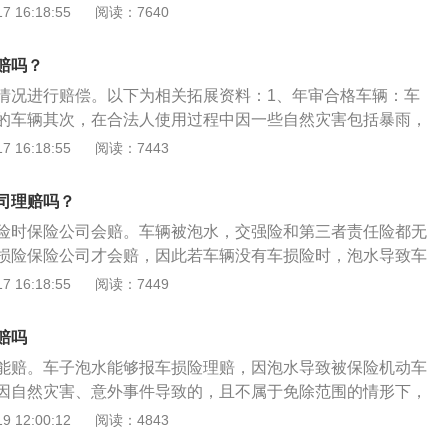
深度超过车轮及车身座椅，车身底部部件与水长时间接触的机
 16:18:55
阅读：7640
危险系数很大，电路容易造成短路，起火等。2、保险：跟车
有两条保险，一个是最为常见的车损险，另一个则叫做发动机
赔吗？
涉水险。
情况进行赔偿。以下为相关拓展资料：1、年审合格车辆：车
的车辆其次，在合法人使用过程中因一些自然灾害包括暴雨，
，保险公司会按照约定赔偿。2、自然灾害：如果汽车是停在
 16:18:55
阅读：7443
中被水淹造成损失，只要车辆参保了车辆损失险，保险公司都
行赔付。如果积水漫过了仪表盘,保险公司会考虑全额赔付。
司理赔吗？
：如果车辆被水浸泡，但发动机没进水，只是更换零件、修理
险时保险公司会赔。车辆被泡水，交强险和第三者责任险都无
损险的保障范围。即便是水将车身淹没，造成汽车全损，保险
损险保险公司才会赔，因此若车辆没有车损险时，泡水导致车
损赔偿。
主自己承担。以下为车辆泡水后的处理方法：1、及时向保险
 16:18:55
阅读：7449
泡水后，要及时向保险公司报案，如果条件允许时，可以在保
下拍下车辆泡水的照片，方便保险公司定损。2、后期操作：
赔吗
公司会派专人进行定损，出具定损书。车主提交理赔材料保险
能赔。车子泡水能够报车损险理赔，因泡水导致被保险机动车
能去修车，若车辆已经报废，那么保险公司会直接理赔款转到
因自然灾害、意外事件导致的，且不属于免除范围的情形下，
户中。
额度内承担赔偿。二零二零年车险改革后，涉水险已加入车损
 12:00:12
阅读：4843
一类新衍生的车险种类，这一险种关键指的是司机为发动机订