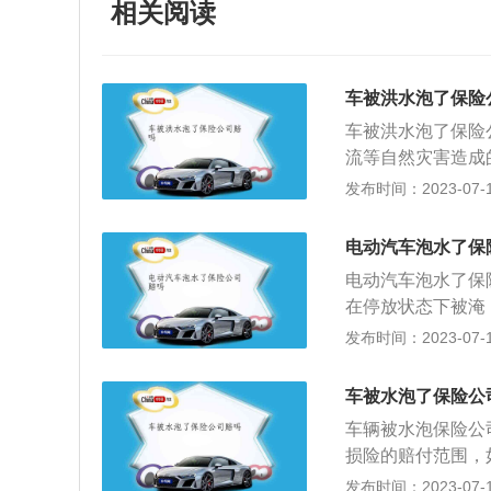
相关阅读
车被洪水泡了保险
车被洪水泡了保险
流等自然灾害造成
自然灾害，还保车
发布时间：2023-07-17
树木倒塌造成自家
拒赔：1、车辆在
电动汽车泡水了保
损坏的，保险公司
电动汽车泡水了保
次强行点火。2、
在停放状态下被淹
保险公司也不赔。
涉水险的由保险公
发布时间：2023-07-17
车辆被水淹：车辆
被水淹时，首要就
车被水泡了保险公
赔。扩展：电动汽
车辆被水泡保险公
路交通、安全法规
损险的赔付范围，
被广泛看好。
1、出险报警，如
发布时间：2023-07-17