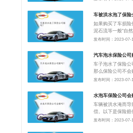
打保险公司电话，
过定损后才能确定
车被洪水泡了保险
损情况，以便定损
如果购买了车损险
要立即打电话叫救
泥石流等一般“自
公司承担拖车费用
险公司会进行理赔
发布时间：2023-07-17
成被保险车辆的损
辆，不要再启动发
如果被保险车辆因
要及时拨打保险公
就是车辆在停放的
汽车泡水保险公司
辆，保险公司会视
开。如果已经投保
车子泡水了保险公
过程中发动机熄火
很多保险公司也都
那么保险公司不会
明知积水严重还试
了，让拖车的把车
发动机造成损坏的
发布时间：2023-07-17
以赔偿。扩展资料
而导致的发动机损
水泡车保险公司会
的发动机给予赔付
车辆被洪水淹而导
是，保险公司只赔
偿。以下是保险赔
偿，车主如果无证
在原地停放的情况
发布时间：2023-07-17
要注意的就是，即
后才可享受到车损