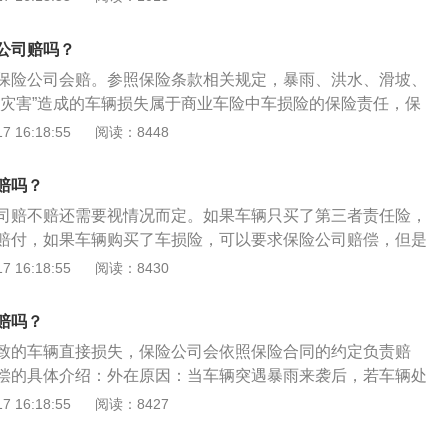
告知保险公司情况；2、保险公司赔不赔，赔多少，都是要通
，所以要对现场进行拍照取证，及时拍下现场照片和车辆的受
公司赔吗？
员进行定损；3、联系拖车，如果车子在水中熄火了，那一定
保险公司会赔。参照保险条款相关规定，暴雨、洪水、滑坡、
援拖车来将车拖走，同时将拖车费用也报给保险公司，由保险
然灾害”造成的车辆损失属于商业车险中车损险的保险责任，保
。虽然车损险的保险责任中有说明由暴雨、洪水等自然灾害造
。以下是相关介绍：注意事项：一旦发动机熄火，赶紧离开车
 16:18:55
阅读：8448
失，保险公司需按照合同规定负责赔偿。但是同时也说明了，
动机，否则会引起发动机损坏。停车静止状态下被泡，发现后
遇水淹或涉水行驶而导致的发动机损坏，保险公司拒绝赔偿。
司报案电话，在保险公司的理赔员到达之前，不要私自启动车
状态下，遭遇水淹，这时车主千万不要试图启动发动机驾车离
赔吗？
情况将车拖到修理点。保险公司拒赔的情况：车辆在涉水行驶
车损险了，那就别犹豫，赶紧拨打保险公司的电话，并且现在
司赔不赔还需要视情况而定。如果车辆只买了第三者责任险，
，因强行二次启动导致发动机进水损坏，保险公司可以拒赔。
有提供免费的拖车服务，在这种情况下拖车服务就派上大用场
赔付，如果车辆购买了车损险，可以要求保险公司赔偿，但是
图开车闯过去，并因此导致发动机损坏，保险公司也不赔。
辆拖到维修点或4S店，至于其他的，交给保险公司处理即可。
一般不赔，如果车辆购买了涉水险，那么包括发动机在内都可
 16:18:55
阅读：8430
：不能二次启动：另外，车辆泡水后，驾驶者强行启动发动机
坏，那么就算购买了车损险和涉水险，保险公司也不会对该车
赔吗？
，只能赔偿除发动机以外的维修费用。注意事项：需要注意的
致的车辆直接损失，保险公司会依照保险合同的约定负责赔
偿原车的零配件，车主自己加装的一些组件保险公司是不会赔
偿的具体介绍：外在原因：当车辆突遇暴雨来袭后，若车辆处
驾驶或者酒驾、超载等行为造成的事故保险公司也不予赔付。
下，只要车辆投保车损险，保险公司就可以全额赔付。车主需
 16:18:55
阅读：8427
使车辆被雨水浸泡，只要车辆没有移动位置，车主在保险报案
险的全额赔付。考虑涉水险：当车辆在道路行驶过程中被水淹