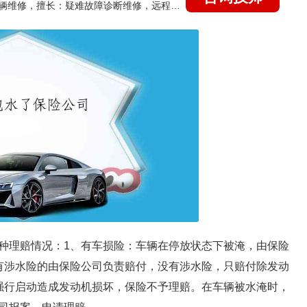
国家认证的汽车维修技师，15年德美日等各系车辆维修，擅长：疑难故障诊断维修，远程维修技术指导
种理赔情况：1、有车损险：车辆在停放状态下被淹，由保险
有涉水险的由保险公司负责赔付，没有涉水险，只赔付除发动
强行启动造成发动机损坏，保险不予理赔。在车辆被水淹时，