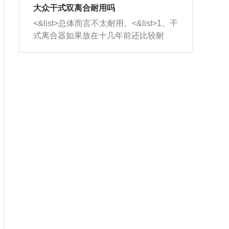
室，最后形成废气排出，就可以让三元
无法制作，需要将车辆送到修理厂或4s
造成烧机油。<&list>3、机油粘度。使用
大众干式双离合耐用吗
催化器得到清洗，排气管堵塞的情况就
店；<&list>2.车辆半轴套管防尘罩破
机油粘度过小的话，同样会有烧机油现
<&list>总体而言不太耐用。<&list>1、干
能够得到解决。
裂，破裂后会出现漏油现象，使半轴磨
象，机油粘度过小具有很好的流动性，
式离合器如果放在十几年前还比较耐
损严重，磨损的半轴容易损坏，产生异
容易窜入到气缸内，参与燃烧。<&list>
用，但是由于现在的汽车发动机动力输
响；<&list>3.稳定器的转向胶套和球头
4、机油量。机油量过多，机油压力过
出越来越高，使得干式离合器散热不足
老化，一般是使用时间过长造成的。解
大，会将部分机油压入气缸内，也会出
的缺陷也逐渐暴露出来。<&list>2、由于
决方法是更换新的质量好的转向橡胶套
现烧机油。<&list>5、机油滤清器堵塞：
干式双离合的工作环境暴露在空气中，
和球头。
会导致进气不畅，使进气压力下降，形
而离合器的散热也是通离合器罩上面的
成负压，使机油在负压的情况下吸入燃
几个小孔来进行散热。但是在行驶过程
烧室引起烧机油。<&list>6、正时齿轮或
中变速箱需要换挡，就不得不使得离合
链条磨损：正时齿轮或链条的磨损会引
器频繁工作。<&list>3、长时间的低速行
起气阀和曲轴的正时不同步。由于轮齿
驶以及过于频繁的启停，导致离合器的
或链条磨损产生的过量侧隙，使得发动
温度不断升高，而低速行驶时空气流动
机的调节无法实现：前一圈的正时和下
效率不高，无法将离合器中的热量有效
一圈可能就不一样。当气阀和活塞的运
的带走，导致离合器内部的温度不断升
动不同步时，会造成过大的机油消耗。
高，加速离合器的磨损。
解决方法：更换正时齿轮或链条。<&list
>7、内垫圈、进风口破裂：新的发动机
设计中，经常采用各种由金属和其他材