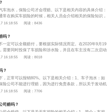
？
司在理赔时还要考虑车辆是否投保涉水险。在九月十九日前购
汽车泡水，保险公司才会理赔。以下是相关内容的具体介绍：
要单独购买附加的涉水险。只有车辆购买车损险和涉水险两个
通常在购买车损险的时候，相关人员会介绍相关的保险知识，
遭遇泡水的损失，保险公司将给予全额赔付；而对于9月19日
保险条款让被保险人签字，条款上对责任免除与保险责任进行
 16:18:55
阅读：8436
车险，商业险中已包含车损险、涉水险、自燃险，及玻璃险
面相关条例都会规定对于暴雨或者洪水、泥石流和其它自然灾
给予全额赔付。个人原因：车辆行驶过程中被水淹导致熄火，
机损失，都属于商业车险的赔付范围，所以这也说明只有在非
火操作后，这类因车辆泡水出现的车辆损伤情况，保险公司则
赔吗？
泡水，保险公司才会理赔。涉水险赔偿范围：老司机表示，平
一定可以全额赔付，要根据实际情况而定。在2020年9月19
特别损失保险，顾名思义，其实跟发动机挂钩，如果因为暴雨
，需要同时投保了车损险和涉水险，并且在车主没有二次启动
发生了故障，那么可以获得理赔，不过这里有一个需要特别注
熄火或者没有挪车的情况下，保险公司会全额赔付。但若是在
 16:18:55
阅读：8018
活中，水淹车所导致的汽车维修费用还是非常高，如果是豪
后买的车损险，那么车损险中是包含涉水险。因此发动机涉水所导
可能很高，而且这种保险并不是买了就可以完全享受理赔。
了车损险的车主，将会获得全额赔付。发动机二次打火造成的
吗？
赔。且车泡水后，保险公司通常是按照实际损失进行赔付的，
下，正常可以报销80%。以下是相关介绍：1、车子泡水：如
赔。即买20万车损险，保险公司最高赔20万。
保险公司不能进行理赔，因为进行免责条款，所以关于发动机
付。2、涉水险：但是车主购买涉水险，可以进行赔付，涉水
 16:18:55
阅读：7706
单独购买，需要和主险车险损失险一起购买，该保险是20%的
，因此如果不是发动机进水，购买了涉水险的前提下，正常可以
公司赔吗？
公司会赔偿。以下是关于车损险的相关介绍：1、简介：车损