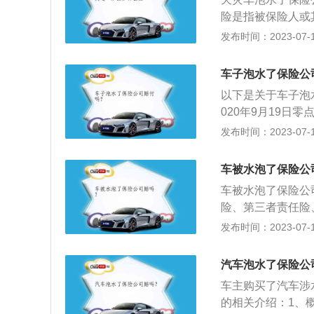
险是指被保险人或
辆受损，保险公司
发布时间：2023-07-17
险也不是全额赔付
并罗列责任免除条
车子泡水了保险公
责任所承担的免赔
以下是关于车子泡
020年9月19
不计免赔率，车辆
发布时间：2023-07-17
水险：涉水险”属
投保车辆损失险，
车被水泡了保险公
如投保该险别的不
车被水泡了保险公
险、第三者责任险
险和交强险。2、
发布时间：2023-07-17
灾、暴雨、洪水、
车被盗窃、抢劫、
汽车泡水了保险公
劫、抢夺未遂受到
车主购买了汽车涉
于车损险的赔偿范
的相关介绍：1、