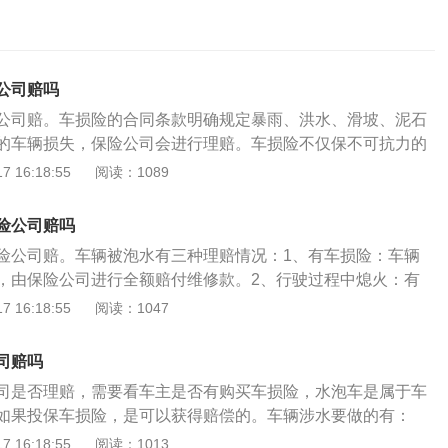
公司赔吗
公司赔。车损险的合同条款明确规定暴雨、洪水、滑坡、泥石
的车辆损失，保险公司会进行理赔。车损险不仅保不可抗力的
子碰撞，如果是车主在驾驶车辆的时候与外界发生碰撞，或者
 16:18:55
阅读：1089
车辆损伤，都是可以报销的。需要注意以下两种情况可能会被
涉水行驶过程中发动机熄火，因强行二次启动导致发动机进水
险公司赔吗
可以拒赔。所以，在涉水行车时，车辆一旦熄火，千万不要再
险公司赔。车辆被泡水有三种理赔情况：1、有车损险：车辆
明知积水严重还试图开车闯过去，并因此导致发动机损坏的，
，由保险公司进行全额赔付维修款。2、行驶过程中熄火：有
司负责赔付，没有涉水险，只赔付除发动机以外的部分。3、
 16:18:55
阅读：1047
被水淹时，强行启动造成发动机损坏，保险不予理赔。在车辆
是拍照保留证据，然后及时打电话向保险公司报案，申请理
司赔吗
车BEV是指以车载电源为动力，用电机驱动车轮行驶，符合道
司是否理赔，需要看车主是否有购买车损险，水泡车是属于车
各项要求的车辆。由于对环境影响相对传统汽车较小，其前景
如果投保车损险，是可以获得赔偿的。车辆涉水要做的有：
果被保险车辆涉水熄火，那么一定不要再次启动，而是应该拨
 16:18:55
阅读：1013