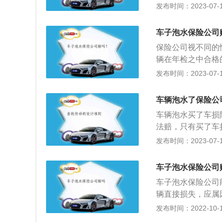
箱被水泡过，浸水
发布时间：2023-07-17
动车，这样的车子
辆涉水有关的一共
车子泡水保险公司
特别损失险，俗称
保险公司视不同的
辆在年检之中合格
洪水等导致的损失
发布时间：2023-07-17
小区或者地下车库
会按照自然灾害进
车辆泡水了保险公
3、车损险范围内
车辆泡水买了车损
电路等，这属于车
法赔，只有买了车
公司也可以按照全
辆的损失就只能车
发布时间：2023-07-17
公司报案：车辆在
证自身安全的情况
车子泡水保险公司
洪水褪去后，保险
车子泡水保险公司
公司审核通过后就
辆直接损失，应属
被保险人的银行账
财险公司会在约定
发布时间：2022-10-19
险确保。涉水险是