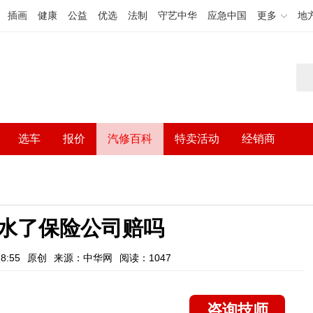
插画
健康
公益
优选
法制
守艺中华
应急中国
更多
地
选车
报价
汽修百科
特卖活动
经销商
水了保险公司赔吗
8:55
原创
来源：中华网
阅读：1047
咨询技师